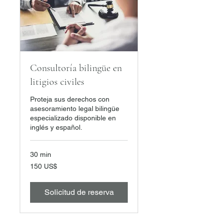
Consultoría bilingüe en
litigios civiles
Proteja sus derechos con
asesoramiento legal bilingüe
especializado disponible en
inglés y español.
30 min
150
150 US$
dólares
estadounidenses
Solicitud de reserva